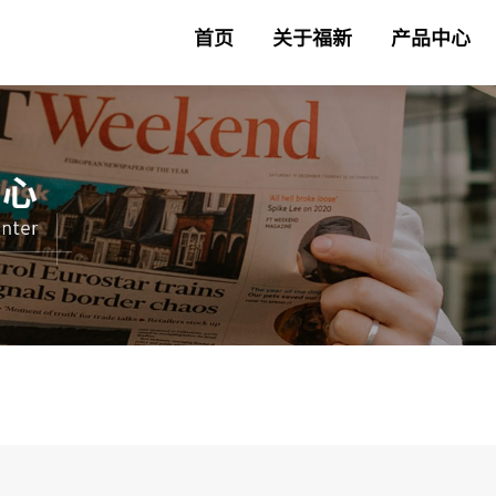
首页
关于福新
产品中心