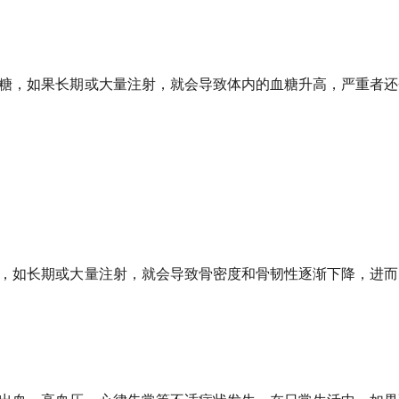
糖，如果长期或大量注射，就会导致体内的血糖升高，严重者还
，如长期或大量注射，就会导致骨密度和骨韧性逐渐下降，进而