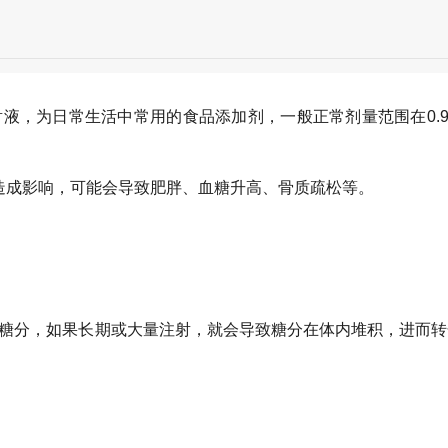
液，为日常生活中常用的食品添加剂，一般正常剂量范围在0.9
康造成影响，可能会导致肥胖、血糖升高、骨质疏松等。
糖分，如果长期或大量注射，就会导致糖分在体内堆积，进而转