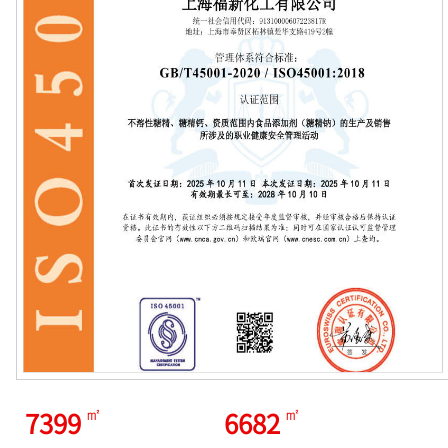
7399
6682
㎡
㎡