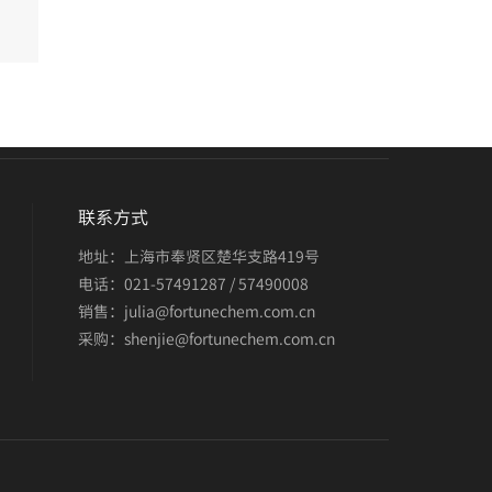
联系方式
地址：上海市奉贤区楚华支路419号
电话：021-57491287 / 57490008
销售：julia@fortunechem.com.cn
采购：shenjie@fortunechem.com.cn