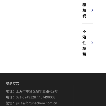
糖
精
钙
不
溶
性
糖
精
联系方式
地址：上海市奉贤区楚华支路419号
电话：021-57491287 / 57490008
销售：julia@fortunechem.com.cn