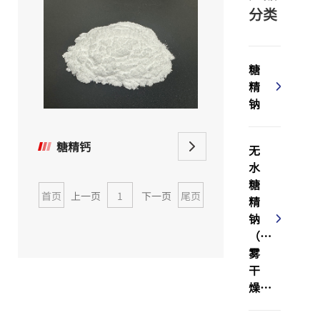
分类
糖
精
钠
糖精钙
无
水
糖
首页
上一页
1
下一页
尾页
精
钠
（喷
雾
干
燥）