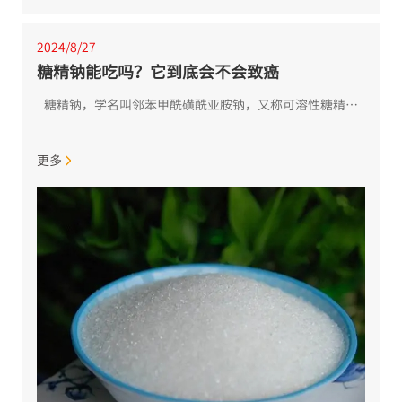
2024/8/27
糖精钠能吃吗？它到底会不会致癌
糖精钠，学名叫邻苯甲酰磺酰亚胺钠，又称可溶性糖精，是糖精的钠盐，呈白色粉末状，无臭或微有香气，味浓甜带苦。作为被最早发现的人工甜味剂，糖精是个极有故事的“角儿”。它的甜度约为蔗糖的500倍，一经问世即...
更多